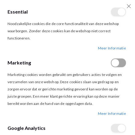
Essential
producten
0
Toggle
Cart
Noodzakelijke cookies die de core functionaliteit van deze webshop
Nav
waarborgen. Zonder deze cookies kan de webshop niet correct
functioneren.
MAICAZZ TRISA DRESS LIGHT SAND
Ga
Ga
Meer Informatie
naar
naar
het
het
Marketing
einde
begin
van
van
Marketing cookies worden gebruikt om gebruikers acties te volgen en
de
de
afbeeldingen-
afbeeldingen-
verzamelen van onze webshop. Deze cookies slaan uw gedrag op en
gallerij
gallerij
zorgen ervoor dat er gerichte marketing gevoerd kan worden op de
juiste groepen. Een meer klant gerichte ervaring kan op deze manier
bereikt worden aan de hand van de opgeslagen data.
Meer Informatie
Google Analytics