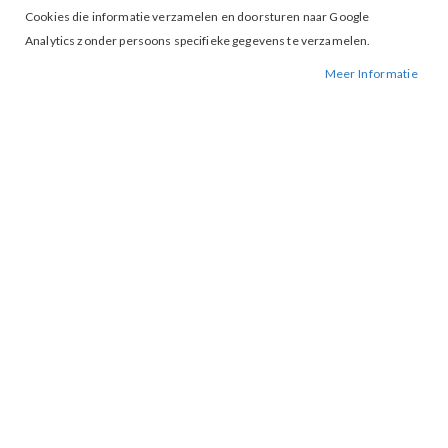
Cookies die informatie verzamelen en doorsturen naar Google
Analytics zonder persoons specifieke gegevens te verzamelen.
Meer Informatie
Tap to expand
Maicazz Trisa Dress Light Sand
€ 50,00
€ 99,99
36
38
MAAT
IN WINKELWAGEN
BESCHIKBAARHEID:
OP VOORRAAD
BESTELNUMMER.:
TRISA-LIGHT SAND