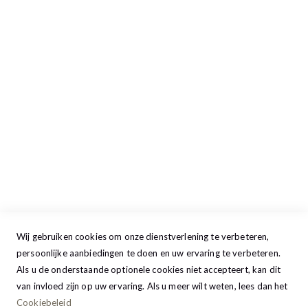
Openingstijden
Maandag
13:00 - 17:30
Dinsdag
09:00 - 17:30
Woensdag
09:00 - 17:30
Donderdag
09:00 - 17:30
Vrijdag
09:00 - 20:00
Zaterdag
09:30 - 17:00
Zondag
GESLOTEN
Wij gebruiken cookies om onze dienstverlening te verbeteren,
persoonlijke aanbiedingen te doen en uw ervaring te verbeteren.
Als u de onderstaande optionele cookies niet accepteert, kan dit
van invloed zijn op uw ervaring. Als u meer wilt weten, lees dan het
Cookiebeleid