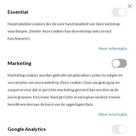
Essential
producten
0
Toggle
Cart
Noodzakelijke cookies die de core functionaliteit van deze webshop
Nav
waarborgen. Zonder deze cookies kan de webshop niet correct
functioneren.
MORGAN CAJA BLOUSE CIEL
Ga
Ga
Meer Informatie
naar
naar
het
het
Marketing
einde
begin
van
van
Marketing cookies worden gebruikt om gebruikers acties te volgen en
de
de
afbeeldingen-
afbeeldingen-
verzamelen van onze webshop. Deze cookies slaan uw gedrag op en
gallerij
gallerij
zorgen ervoor dat er gerichte marketing gevoerd kan worden op de
juiste groepen. Een meer klant gerichte ervaring kan op deze manier
bereikt worden aan de hand van de opgeslagen data.
Meer Informatie
Google Analytics