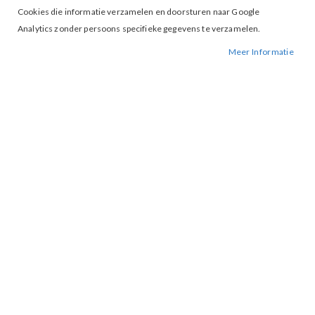
Cookies die informatie verzamelen en doorsturen naar Google
Analytics zonder persoons specifieke gegevens te verzamelen.
Meer Informatie
Tap to expand
Morgan Caja Blouse Ciel
BESCHIKBAARHEID:
NIET OP VOORRAAD
BESTELNUMMER.:
CAJA-CIEL
MERK:
MORGAN
ARTIKELNUMMER:
000804