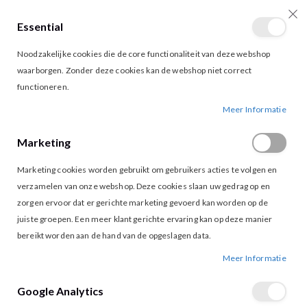
Essential
producten
0
Toggle
Cart
Noodzakelijke cookies die de core functionaliteit van deze webshop
Nav
waarborgen. Zonder deze cookies kan de webshop niet correct
functioneren.
MORGAN MEDINE TRUI IVOIRE
Ga
Ga
Meer Informatie
naar
naar
het
het
Marketing
einde
begin
van
van
Marketing cookies worden gebruikt om gebruikers acties te volgen en
de
de
afbeeldingen-
afbeeldingen-
verzamelen van onze webshop. Deze cookies slaan uw gedrag op en
gallerij
gallerij
zorgen ervoor dat er gerichte marketing gevoerd kan worden op de
juiste groepen. Een meer klant gerichte ervaring kan op deze manier
bereikt worden aan de hand van de opgeslagen data.
Meer Informatie
Google Analytics