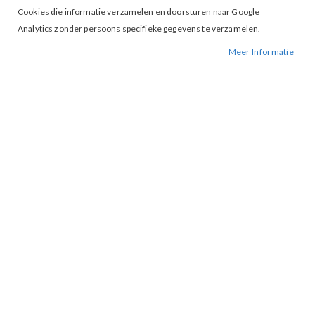
Cookies die informatie verzamelen en doorsturen naar Google
Analytics zonder persoons specifieke gegevens te verzamelen.
Meer Informatie
Tap to expand
Morgan Medine Trui Ivoire
€ 55,00
L
MAAT
IN WINKELWAGEN
BESCHIKBAARHEID:
OP VOORRAAD
BESTELNUMMER.:
MEDINE-IVOIRE