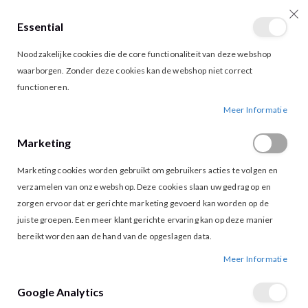
Essential
producten
0
Toggle
Cart
Noodzakelijke cookies die de core functionaliteit van deze webshop
Nav
waarborgen. Zonder deze cookies kan de webshop niet correct
functioneren.
MORGAN MUSHA TOP NOIR OFF WHITE
Ga
Ga
Meer Informatie
naar
naar
het
het
Marketing
einde
begin
van
van
Marketing cookies worden gebruikt om gebruikers acties te volgen en
de
de
afbeeldingen-
afbeeldingen-
verzamelen van onze webshop. Deze cookies slaan uw gedrag op en
gallerij
gallerij
zorgen ervoor dat er gerichte marketing gevoerd kan worden op de
juiste groepen. Een meer klant gerichte ervaring kan op deze manier
bereikt worden aan de hand van de opgeslagen data.
Meer Informatie
Google Analytics