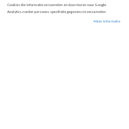
Cookies die informatie verzamelen en doorsturen naar Google
Analytics zonder persoons specifieke gegevens te verzamelen.
Meer Informatie
Tap to expand
Morgan Musha Top Noir Off
White
BESCHIKBAARHEID:
NIET OP VOORRAAD
BESTELNUMMER.:
MUSHA-NOIR OFF WHITE
MERK:
MORGAN
ARTIKELNUMMER:
001531
GESTREEPTE MOUWLOZE GEBREIDE TOP, SLIM FIT, V-HALS,
MOUWLOOS, HORIZONTALE STREPEN, FIJN GEBREID