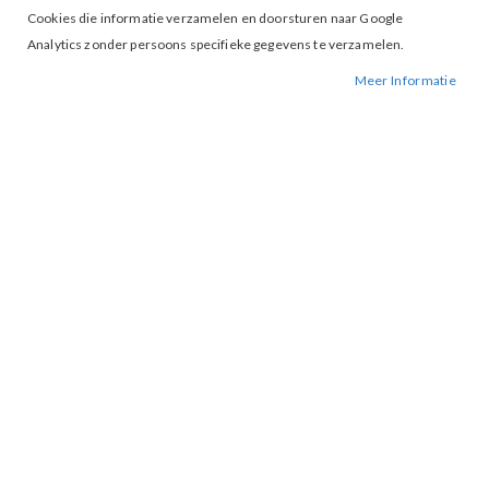
Cookies die informatie verzamelen en doorsturen naar Google
Analytics zonder persoons specifieke gegevens te verzamelen.
Meer Informatie
Tap to expand
Nikkie Elyra Top Navy
BESCHIKBAARHEID:
NIET OP VOORRAAD