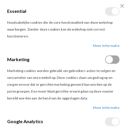
Essential
producten
0
Toggle
Cart
Noodzakelijke cookies die de core functionaliteit van deze webshop
Nav
waarborgen. Zonder deze cookies kan de webshop niet correct
functioneren.
NIKKIE ELYRA TOP NAVY
Ga
Ga
Meer Informatie
naar
naar
het
het
Marketing
einde
begin
van
van
Marketing cookies worden gebruikt om gebruikers acties te volgen en
de
de
afbeeldingen-
afbeeldingen-
verzamelen van onze webshop. Deze cookies slaan uw gedrag op en
gallerij
gallerij
zorgen ervoor dat er gerichte marketing gevoerd kan worden op de
juiste groepen. Een meer klant gerichte ervaring kan op deze manier
bereikt worden aan de hand van de opgeslagen data.
Meer Informatie
Google Analytics