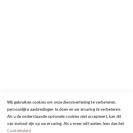
Openingstijden
Maandag
13:00 - 17:30
Dinsdag
09:00 - 17:30
Woensdag
09:00 - 17:30
Donderdag
09:00 - 17:30
Vrijdag
09:00 - 20:00
Zaterdag
09:30 - 17:00
Zondag
GESLOTEN
Wij gebruiken cookies om onze dienstverlening te verbeteren,
persoonlijke aanbiedingen te doen en uw ervaring te verbeteren.
Als u de onderstaande optionele cookies niet accepteert, kan dit
van invloed zijn op uw ervaring. Als u meer wilt weten, lees dan het
Cookiebeleid