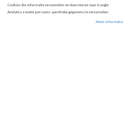
Cookies die informatie verzamelen en doorsturen naar Google
Analytics zonder persoons specifieke gegevens te verzamelen.
Meer Informatie
Tap to expand
Oroblu Panty Shock up 60 Black
€ 26,95
S
M
L
MAAT
IN WINKELWAGEN