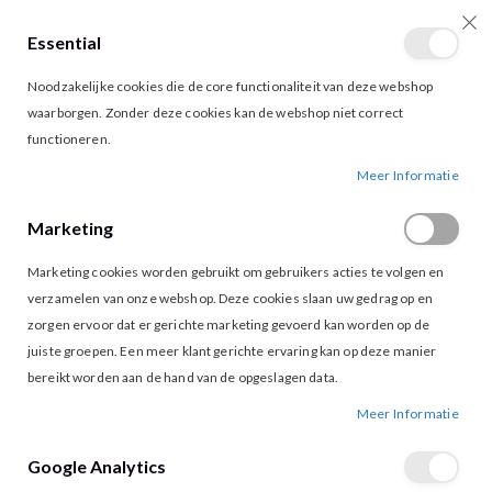
Essential
producten
0
Toggle
Cart
Noodzakelijke cookies die de core functionaliteit van deze webshop
Nav
waarborgen. Zonder deze cookies kan de webshop niet correct
functioneren.
OROBLU PANTY SHOCK UP 60 BLACK
Ga
Ga
Meer Informatie
naar
naar
het
het
Marketing
einde
begin
van
van
Marketing cookies worden gebruikt om gebruikers acties te volgen en
de
de
afbeeldingen-
afbeeldingen-
verzamelen van onze webshop. Deze cookies slaan uw gedrag op en
gallerij
gallerij
zorgen ervoor dat er gerichte marketing gevoerd kan worden op de
juiste groepen. Een meer klant gerichte ervaring kan op deze manier
bereikt worden aan de hand van de opgeslagen data.
Meer Informatie
Google Analytics