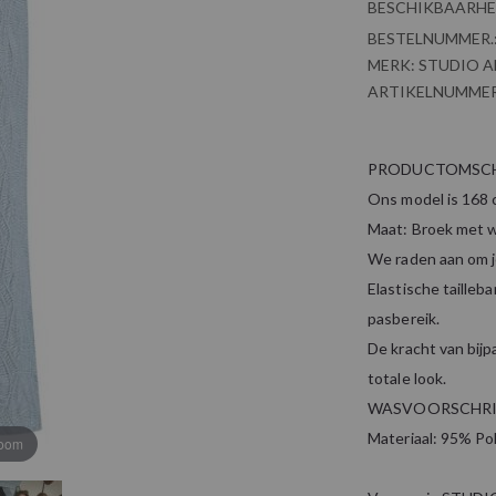
BESCHIKBAARHE
BESTELNUMMER.
MERK:
STUDIO 
ARTIKELNUMMER
PRODUCTOMSCH
Ons model is 168 
Maat: Broek met w
We raden aan om j
Elastische taille
pasbereik.
De kracht van bij
totale look.
WASVOORSCHRI
Materiaal: 95% Po
zoom