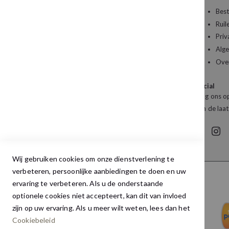
Een vraag over uw bestelling of een artikel dat
Best
u wilt bestellen?
Ruil
Priv
Kledingboetiek Studio 22
Alg
De Galerij 12a
Ove
4261 DG Wijk en Aalburg
Social
Mail:
info@studio22mode.nl
Volg ons op
Telefoon:
+31 (0) 416 693 487
van de laat
Wij gebruiken cookies om onze dienstverlening te
verbeteren, persoonlijke aanbiedingen te doen en uw
ervaring te verbeteren. Als u de onderstaande
optionele cookies niet accepteert, kan dit van invloed
zijn op uw ervaring. Als u meer wilt weten, lees dan het
Cookiebeleid