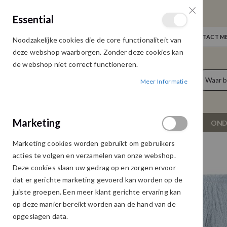
GRATIS VERZENDING
Essential
Door heel Nederland vanaf € 75,00
WELKOM
NIEUWS
INLOGGEN
NEEM CONTACT ME
Noodzakelijke cookies die de core functionaliteit van
Ga
deze webshop waarborgen. Zonder deze cookies kan
naar
de webshop niet correct functioneren.
de
producten
0
inhoud
Meer Informatie
Cart
Marketing
NIEUW
DAMESKLEDING
OND
Marketing cookies worden gebruikt om gebruikers
PANTALON EMMELY BLUE
acties te volgen en verzamelen van onze webshop.
Ga
Ga
Deze cookies slaan uw gedrag op en zorgen ervoor
naar
naar
dat er gerichte marketing gevoerd kan worden op de
het
het
juiste groepen. Een meer klant gerichte ervaring kan
einde
begin
op deze manier bereikt worden aan de hand van de
van
van
opgeslagen data.
de
de