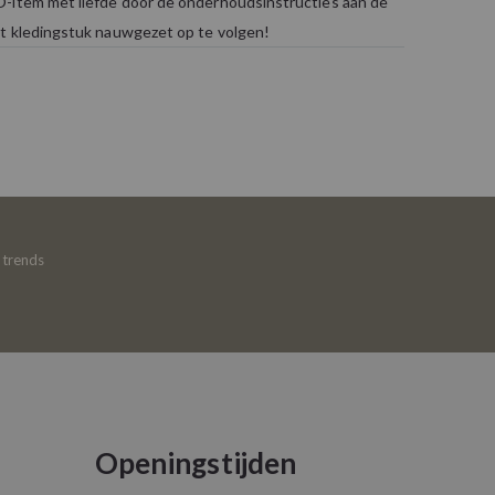
-item met liefde door de onderhoudsinstructies aan de
t kledingstuk nauwgezet op te volgen!
e trends
Openingstijden