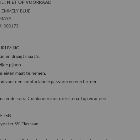
ID:
NIET OP VOORRAAD
:
EMMELY-BLUE
AMAYA
:
000173
RIJVING
cm en draagt maat S.
ijde pijpen
e eigen maat te nemen.
band voor een comfortabele pasvorm en een breder
passende sets: Combineer met onze Lena Top voor een
FTEN
lyester 5% Elastaan