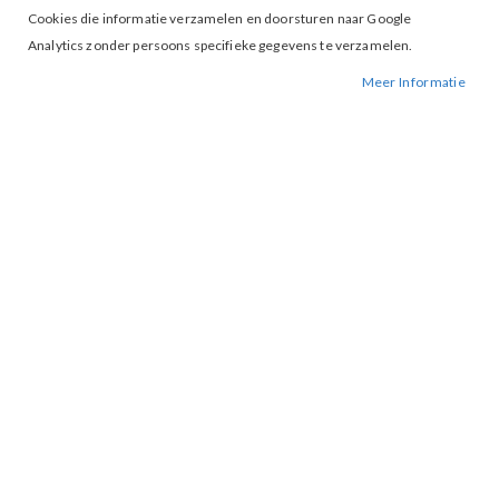
Cookies die informatie verzamelen en doorsturen naar Google
Analytics zonder persoons specifieke gegevens te verzamelen.
Tap to expand
Meer Informatie
Studio Amaya Kenza Top Multi
print
BESCHIKBAARHEID:
NIET OP VOORRAAD
BESTELNUMMER.:
KENZA-MULTI
MERK:
STUDIO AMAYA
ARTIKELNUMMER:
001170