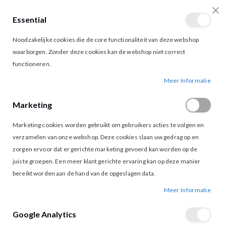
Essential
producten
0
Toggle
Cart
Noodzakelijke cookies die de core functionaliteit van deze webshop
Nav
waarborgen. Zonder deze cookies kan de webshop niet correct
functioneren.
STUDIO AMAYA KENZA TOP MULTI PRINT
Ga
Ga
Meer Informatie
naar
naar
het
het
Marketing
einde
begin
van
van
Marketing cookies worden gebruikt om gebruikers acties te volgen en
de
de
afbeeldingen-
afbeeldingen-
verzamelen van onze webshop. Deze cookies slaan uw gedrag op en
gallerij
gallerij
zorgen ervoor dat er gerichte marketing gevoerd kan worden op de
juiste groepen. Een meer klant gerichte ervaring kan op deze manier
bereikt worden aan de hand van de opgeslagen data.
Meer Informatie
Google Analytics