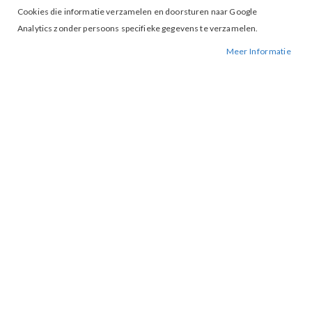
Cookies die informatie verzamelen en doorsturen naar Google
Analytics zonder persoons specifieke gegevens te verzamelen.
Tap to expand
Meer Informatie
Studio Amaya Save the last Dance
BESCHIKBAARHEID:
NIET OP VOORRAAD
BESTELNUMMER.:
SAVE THE LAST-GREY
MERK:
STUDIO AMAYA
ARTIKELNUMMER:
001463
Studio Amaya Save the last Dance
Nieuwsbrief