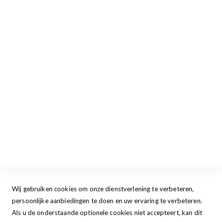
Retour aanmelden
Openingstijden
Maandag
13:00 - 17:30
Dinsdag
09:00 - 17:30
Woensdag
09:00 - 17:30
Donderdag
09:00 - 17:30
Vrijdag
09:00 - 20:00
Zaterdag
09:30 - 17:00
Zondag
GESLOTEN
Wij gebruiken cookies om onze dienstverlening te verbeteren,
persoonlijke aanbiedingen te doen en uw ervaring te verbeteren.
Als u de onderstaande optionele cookies niet accepteert, kan dit