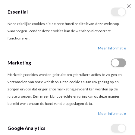
Essential
producten
0
Toggle
Cart
Noodzakelijke cookies die de core functionaliteit van deze webshop
Nav
waarborgen. Zonder deze cookies kan de webshop niet correct
functioneren.
STUDIO AMAYA SAVE THE LAST DANCE
Ga
Ga
Meer Informatie
naar
naar
het
het
Marketing
einde
begin
van
van
Marketing cookies worden gebruikt om gebruikers acties te volgen en
de
de
afbeeldingen-
afbeeldingen-
verzamelen van onze webshop. Deze cookies slaan uw gedrag op en
gallerij
gallerij
zorgen ervoor dat er gerichte marketing gevoerd kan worden op de
juiste groepen. Een meer klant gerichte ervaring kan op deze manier
bereikt worden aan de hand van de opgeslagen data.
Meer Informatie
Google Analytics