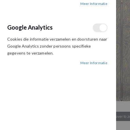
Meer Informatie
afbeeldingen-
afbeeldingen-
gallerij
gallerij
Google Analytics
Cookies die informatie verzamelen en doorsturen naar
Google Analytics zonder persoons specifieke
gegevens te verzamelen.
Meer Informatie
Hover to 