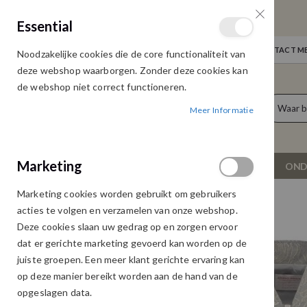
GRATIS VERZENDING
Essential
Door heel Nederland vanaf € 75,00
WELKOM
NIEUWS
INLOGGEN
NEEM CONTACT ME
Noodzakelijke cookies die de core functionaliteit van
Ga
deze webshop waarborgen. Zonder deze cookies kan
naar
de webshop niet correct functioneren.
de
producten
0
inhoud
Meer Informatie
Cart
Marketing
NIEUW
DAMESKLEDING
OND
Marketing cookies worden gebruikt om gebruikers
STUDIO AMAYA SWEET HOME ALABAMA
acties te volgen en verzamelen van onze webshop.
Ga
Ga
Deze cookies slaan uw gedrag op en zorgen ervoor
naar
naar
dat er gerichte marketing gevoerd kan worden op de
het
het
juiste groepen. Een meer klant gerichte ervaring kan
einde
begin
op deze manier bereikt worden aan de hand van de
van
van
opgeslagen data.
de
de