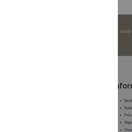
Schrijf
Neem contact op
Infor
Een vraag over uw bestelling of een artikel dat
Best
u wilt bestellen?
Ruil
Priv
Kledingboetiek Studio 22
Alg
De Galerij 12a
Ove