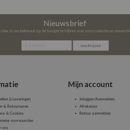
Nieuwsbrief
 u hier in om helemaal op de hoogte te blijven over onze collectie en nieuwst
Inschrijven
matie
Mijn account
ellen & Leveringen
Inloggen/Aanmelden
en & Retourneren
Afrekenen
acy & Cookies
Retour aanmelden
emene voorwaarden
r ons