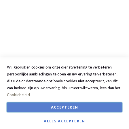
Woensdag
09:00 - 17:30
Donderdag
09:00 - 17:30
Vrijdag
09:00 - 20:00
Zaterdag
09:30 - 17:00
Zondag
GESLOTEN
Wij gebruiken cookies om onze dienstverlening te verbeteren,
persoonlijke aanbiedingen te doen en uw ervaring te verbeteren.
Als u de onderstaande optionele cookies niet accepteert, kan dit
van invloed zijn op uw ervaring. Als u meer wilt weten, lees dan het
Cookiebeleid
ACCEPTEREN
© Studio22 2024. All Rights Reserved | Ontwikkeld door:
R2retail solutions
ALLES ACCEPTEREN