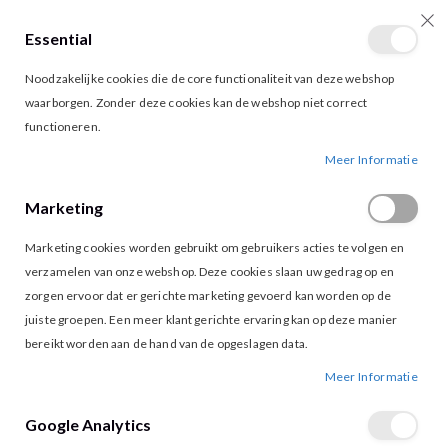
Essential
producten
0
Toggle
Cart
Noodzakelijke cookies die de core functionaliteit van deze webshop
Nav
waarborgen. Zonder deze cookies kan de webshop niet correct
functioneren.
TEN CATE 30174 STRING BLACK
Ga
Ga
Meer Informatie
naar
naar
het
het
Marketing
einde
begin
van
van
Marketing cookies worden gebruikt om gebruikers acties te volgen en
de
de
afbeeldingen-
afbeeldingen-
verzamelen van onze webshop. Deze cookies slaan uw gedrag op en
gallerij
gallerij
zorgen ervoor dat er gerichte marketing gevoerd kan worden op de
juiste groepen. Een meer klant gerichte ervaring kan op deze manier
bereikt worden aan de hand van de opgeslagen data.
Meer Informatie
Tap to expand
Google Analytics