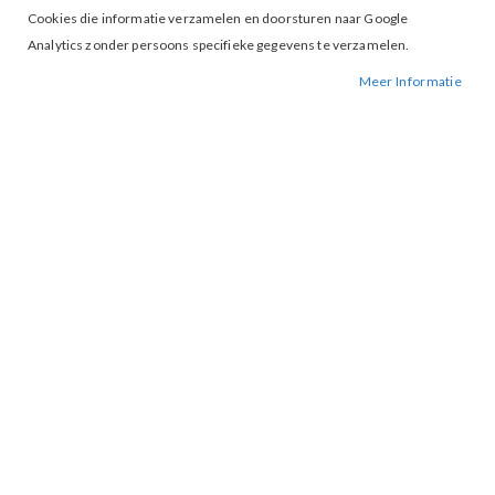
Cookies die informatie verzamelen en doorsturen naar Google
Analytics zonder persoons specifieke gegevens te verzamelen.
Meer Informatie
Ten cate 30174 String Black
€ 19,99
S
XL
MAAT
IN WINKELWAGEN
BESCHIKBAARHEID:
OP VOORRAAD
BESTELNUMMER.:
30174-BLACK
MERK:
TEN CATE
ARTIKELNUMMER:
000867
Dames string van ten Cate Secrets is er nu ook in 88% polyester