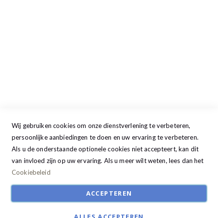
Dinsdag
09:00 - 17:30
Woensdag
09:00 - 17:30
Donderdag
09:00 - 17:30
Vrijdag
09:00 - 20:00
Zaterdag
09:30 - 17:00
Zondag
GESLOTEN
Wij gebruiken cookies om onze dienstverlening te verbeteren,
persoonlijke aanbiedingen te doen en uw ervaring te verbeteren.
Als u de onderstaande optionele cookies niet accepteert, kan dit
van invloed zijn op uw ervaring. Als u meer wilt weten, lees dan het
Cookiebeleid
ACCEPTEREN
© Studio22 2024. All Rights Reserved | Ontwikkeld door:
R2retail solutions
ALLES ACCEPTEREN