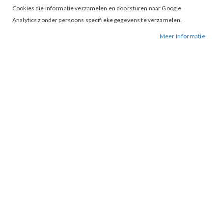
Cookies die informatie verzamelen en doorsturen naar Google
Analytics zonder persoons specifieke gegevens te verzamelen.
Meer Informatie
Ten Cate 30177 Midi Almond
€ 24,99
S
XL
MAAT
IN WINKELWAGEN
BESCHIKBAARHEID:
OP VOORRAAD
BESTELNUMMER.:
30177-ALMOND
MERK:
TEN CATE
ARTIKELNUMMER:
000876
Dames midi hipster van ten Cate Secrets komt tot op je heupen.