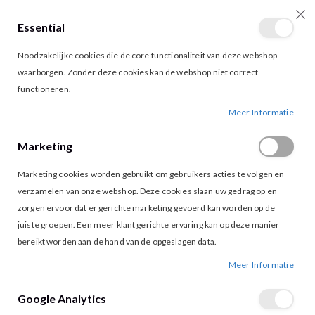
Essential
producten
0
Toggle
Cart
Noodzakelijke cookies die de core functionaliteit van deze webshop
Nav
waarborgen. Zonder deze cookies kan de webshop niet correct
functioneren.
TEN CATE 30177 MIDI ALMOND
Ga
Ga
Meer Informatie
naar
naar
het
het
Marketing
einde
begin
van
van
Marketing cookies worden gebruikt om gebruikers acties te volgen en
de
de
afbeeldingen-
afbeeldingen-
verzamelen van onze webshop. Deze cookies slaan uw gedrag op en
gallerij
gallerij
zorgen ervoor dat er gerichte marketing gevoerd kan worden op de
juiste groepen. Een meer klant gerichte ervaring kan op deze manier
bereikt worden aan de hand van de opgeslagen data.
Meer Informatie
Tap to expand
Google Analytics