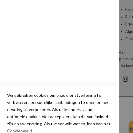
Een vraag over uw bestelling of een artikel dat
Best
u wilt bestellen?
Ruil
Priv
Kledingboetiek Studio 22
Alg
De Galerij 12a
Ove
4261 DG Wijk en Aalburg
Social
Mail:
info@studio22mode.nl
Volg ons op
Telefoon:
+31 (0) 416 693 487
van de laat
Wij gebruiken cookies om onze dienstverlening te
verbeteren, persoonlijke aanbiedingen te doen en uw
ervaring te verbeteren. Als u de onderstaande
optionele cookies niet accepteert, kan dit van invloed
zijn op uw ervaring. Als u meer wilt weten, lees dan het
Cookiebeleid