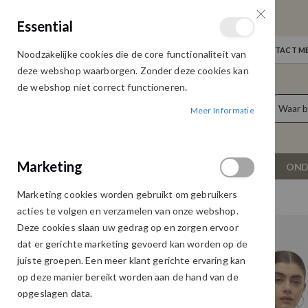
GRATIS VERZENDING
Essential
Door heel Nederland vanaf € 75,00
WELKOM
NIEUWS
INLOGGEN
NEEM CONTACT ME
Noodzakelijke cookies die de core functionaliteit van
Ga
deze webshop waarborgen. Zonder deze cookies kan
naar
de webshop niet correct functioneren.
de
producten
0
inhoud
Meer Informatie
Cart
Marketing
NIEUW
DAMESKLEDING
OND
Marketing cookies worden gebruikt om gebruikers
VERO MODA ALVA BLOUSE SYRAH
acties te volgen en verzamelen van onze webshop.
Ga
Ga
Deze cookies slaan uw gedrag op en zorgen ervoor
naar
naar
dat er gerichte marketing gevoerd kan worden op de
het
het
juiste groepen. Een meer klant gerichte ervaring kan
einde
begin
op deze manier bereikt worden aan de hand van de
van
van
opgeslagen data.
de
de