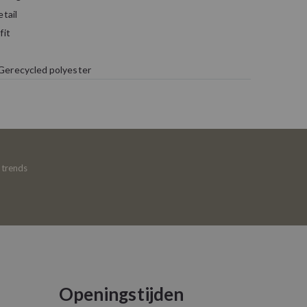
etail
fit
Gerecycled polyester
e trends
Openingstijden