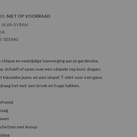
ID:
NIET OP VOORRAAD
:
ALVA-SYRAH
DA
:
001840
 chique en veelzijdige toevoeging aan je garderobe,
p zichzelf of open over een simpele top kunt dragen.
 klassieke jeans en een simpel T-shirt voor een gave,
f draag het met een broek en hoge hakken.
erhemd
raag
uwen
chetten met knoop
uiting