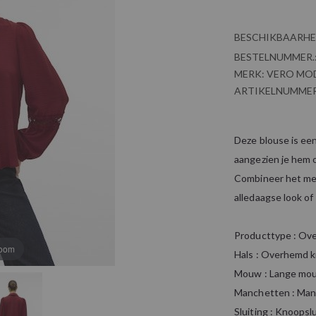
BESCHIKBAARHE
BESTELNUMMER.
MERK:
VERO MO
ARTIKELNUMMER
Deze blouse is een
aangezien je hem o
Combineer het met
alledaagse look o
Producttype : Ov
zoom
Hals : Overhemd k
Mouw : Lange mo
Manchetten : Man
Sluiting : Knoopsl