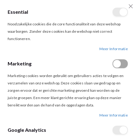
Essential
producten
0
Toggle
Cart
Noodzakelijke cookies die de core functionaliteit van deze webshop
Nav
waarborgen. Zonder deze cookies kan de webshop niet correct
functioneren.
VERO MODA BREE PANTS MED. BLUE
Ga
Ga
Meer Informatie
naar
naar
het
het
Marketing
einde
begin
van
van
Marketing cookies worden gebruikt om gebruikers acties te volgen en
de
de
afbeeldingen-
afbeeldingen-
verzamelen van onze webshop. Deze cookies slaan uw gedrag op en
gallerij
gallerij
zorgen ervoor dat er gerichte marketing gevoerd kan worden op de
juiste groepen. Een meer klant gerichte ervaring kan op deze manier
bereikt worden aan de hand van de opgeslagen data.
Meer Informatie
Google Analytics