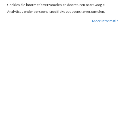
Cookies die informatie verzamelen en doorsturen naar Google
Analytics zonder persoons specifieke gegevens te verzamelen.
Meer Informatie
Tap to expand
Vero Moda Bree Pants Med. Blue
€ 44,99
M
L
MAAT