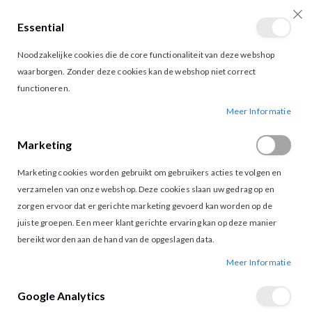
Essential
producten
0
Toggle
Cart
Noodzakelijke cookies die de core functionaliteit van deze webshop
Nav
waarborgen. Zonder deze cookies kan de webshop niet correct
functioneren.
VERO MODA CASSANDRA WIDE PANTS WILLOW
Ga
Ga
Meer Informatie
naar
naar
het
het
Marketing
einde
begin
van
van
Marketing cookies worden gebruikt om gebruikers acties te volgen en
de
de
afbeeldingen-
afbeeldingen-
verzamelen van onze webshop. Deze cookies slaan uw gedrag op en
gallerij
gallerij
zorgen ervoor dat er gerichte marketing gevoerd kan worden op de
juiste groepen. Een meer klant gerichte ervaring kan op deze manier
bereikt worden aan de hand van de opgeslagen data.
Meer Informatie
Google Analytics