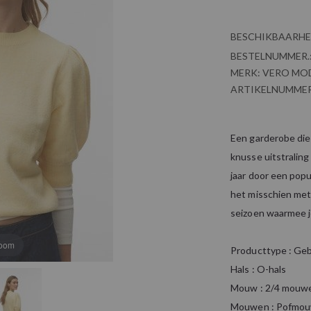
BESCHIKBAARHE
BESTELNUMMER.
MERK:
VERO MO
ARTIKELNUMMER
Een garderobe die
knusse uitstraling
jaar door een popu
het misschien met
seizoen waarmee je
zoom
Producttype : Geb
Hals : O-hals
Mouw : 2/4 mouw
Mouwen : Pofmo