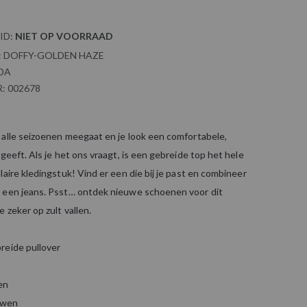
ID:
NIET OP VOORRAAD
:
DOFFY-GOLDEN HAZE
DA
:
002678
 alle seizoenen meegaat en je look een comfortabele,
 geeft. Als je het ons vraagt, is een gebreide top het hele
laire kledingstuk! Vind er een die bij je past en combineer
 een jeans. Psst… ontdek nieuwe schoenen voor dit
 zeker op zult vallen.
reide pullover
en
uwen