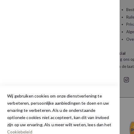
Een vraag over uw bestelling of een artikel dat
Best
u wilt bestellen?
Ruil
Priv
Kledingboetiek Studio 22
Alg
De Galerij 12a
Ove
4261 DG Wijk en Aalburg
Social
Mail:
info@studio22mode.nl
Volg ons op
Telefoon:
+31 (0) 416 693 487
van de laat
Wij gebruiken cookies om onze dienstverlening te
verbeteren, persoonlijke aanbiedingen te doen en uw
ervaring te verbeteren. Als u de onderstaande
optionele cookies niet accepteert, kan dit van invloed
zijn op uw ervaring. Als u meer wilt weten, lees dan het
Cookiebeleid