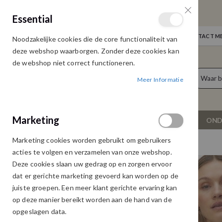
GRATIS VERZENDING
Essential
Door heel Nederland vanaf € 75,00
WELKOM
NIEUWS
INLOGGEN
NEEM CONTACT ME
Noodzakelijke cookies die de core functionaliteit van
Ga
deze webshop waarborgen. Zonder deze cookies kan
naar
de webshop niet correct functioneren.
de
producten
0
inhoud
Meer Informatie
Cart
Marketing
NIEUW
DAMESKLEDING
OND
Marketing cookies worden gebruikt om gebruikers
VERO MODA DOFFY PULLOVER GOLDEN HAZE
acties te volgen en verzamelen van onze webshop.
Ga
Ga
Deze cookies slaan uw gedrag op en zorgen ervoor
naar
naar
dat er gerichte marketing gevoerd kan worden op de
het
het
juiste groepen. Een meer klant gerichte ervaring kan
einde
begin
op deze manier bereikt worden aan de hand van de
van
van
opgeslagen data.
de
de