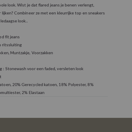
ole look. Wist je dat flared jeans je benen verlengt,
 lijken? Combineer ze met een kleurrijke top en sneakers
lledaagse look..
ed fit jeans
 ritssluiting
kken, Muntzakje, Voorzakken
 : Stonewash voor een faded, versleten look
t
atoen, 20% Gerecycled katoen, 18% Polyester, 8%
omultiester, 2% Elastaan