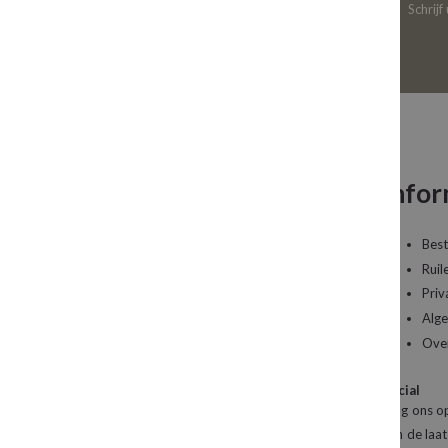
Schrijf
Neem contact op
Infor
Een vraag over uw bestelling of een artikel dat
Best
u wilt bestellen?
Ruil
Priv
Kledingboetiek Studio 22
Alg
De Galerij 12a
Ove
4261 DG Wijk en Aalburg
Social
Mail:
info@studio22mode.nl
Volg ons op
Telefoon:
+31 (0) 416 693 487
van de laat