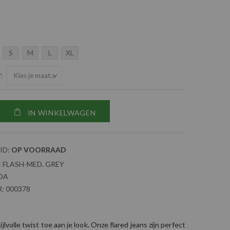
S
M
L
XL
T
IN WINKELWAGEN
ID:
OP VOORRAAD
:
FLASH-MED. GREY
DA
:
000378
jlvolle twist toe aan je look. Onze flared jeans zijn perfect