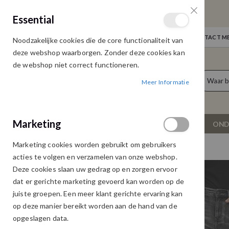
GRATIS VERZENDING
Essential
Door heel Nederland vanaf € 75,00
WELKOM
NIEUWS
INLOGGEN
NEEM CONTACT ME
Noodzakelijke cookies die de core functionaliteit van
Ga
deze webshop waarborgen. Zonder deze cookies kan
naar
de webshop niet correct functioneren.
de
producten
0
inhoud
Meer Informatie
Cart
Marketing
NIEUW
DAMESKLEDING
OND
Marketing cookies worden gebruikt om gebruikers
VERO MODA JEANS FLASH FLARED MED. GREY
acties te volgen en verzamelen van onze webshop.
Ga
Ga
Deze cookies slaan uw gedrag op en zorgen ervoor
naar
naar
dat er gerichte marketing gevoerd kan worden op de
het
het
juiste groepen. Een meer klant gerichte ervaring kan
einde
begin
op deze manier bereikt worden aan de hand van de
van
van
opgeslagen data.
de
de