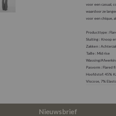
voor een casual, co
waardoor ze langer
voor een chique, a
Producttype : Flar
Sluiting : Knoop en
Zakken : Achterza
Taille : Mid rise
Wassing/Afwerking
Pasvorm : Flared fi
Hoofdstof: 45% K
Viscose, 7% Elast
Nieuwsbrief