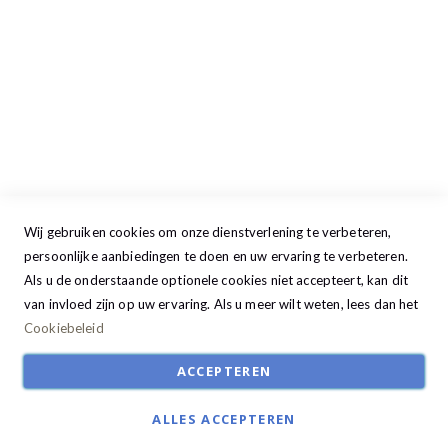
Woensdag
09:00 - 17:30
Donderdag
09:00 - 17:30
Vrijdag
09:00 - 20:00
Zaterdag
09:30 - 17:00
Zondag
GESLOTEN
Wij gebruiken cookies om onze dienstverlening te verbeteren,
persoonlijke aanbiedingen te doen en uw ervaring te verbeteren.
Als u de onderstaande optionele cookies niet accepteert, kan dit
van invloed zijn op uw ervaring. Als u meer wilt weten, lees dan het
Cookiebeleid
ACCEPTEREN
ALLES ACCEPTEREN
© Studio22 2024. All Rights Reserved | Ontwikkeld door:
R2retail solutions