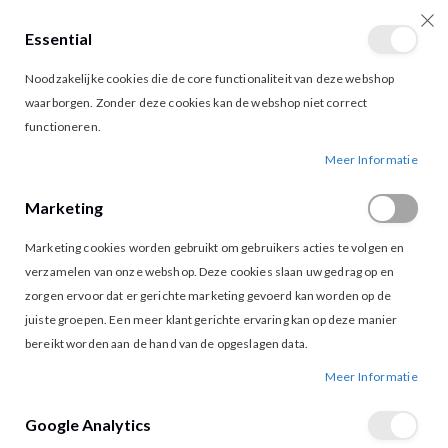
Essential
producten
0
Toggle
Cart
Noodzakelijke cookies die de core functionaliteit van deze webshop
Nav
waarborgen. Zonder deze cookies kan de webshop niet correct
functioneren.
VERO MODA JENNIE DENIM DRESS L.BLUE DENIM
Ga
Ga
Meer Informatie
naar
naar
het
het
Marketing
einde
begin
van
van
Marketing cookies worden gebruikt om gebruikers acties te volgen en
de
de
afbeeldingen-
afbeeldingen-
verzamelen van onze webshop. Deze cookies slaan uw gedrag op en
gallerij
gallerij
zorgen ervoor dat er gerichte marketing gevoerd kan worden op de
juiste groepen. Een meer klant gerichte ervaring kan op deze manier
bereikt worden aan de hand van de opgeslagen data.
Meer Informatie
Google Analytics