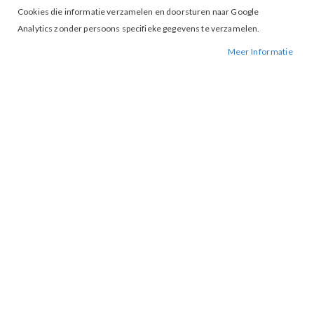
Cookies die informatie verzamelen en doorsturen naar Google
Analytics zonder persoons specifieke gegevens te verzamelen.
Meer Informatie
Tap to expand
Vero Moda Jennie denim dress
L.Blue denim
BESCHIKBAARHEID:
NIET OP VOORRAAD