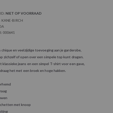
ID:
NIET OP VOORRAAD
:
KANE-BIRCH
DA
:
000641
 chique en veelzijdige toevoeging aan je garderobe,
p zichzelf of open over een simpele top kunt dragen.
 klassieke jeans en een simpel T-shirt voor een gave,
f draag het met een broek en hoge hakken.
erhemd
raag
uwen
chetten met knoop
uiting