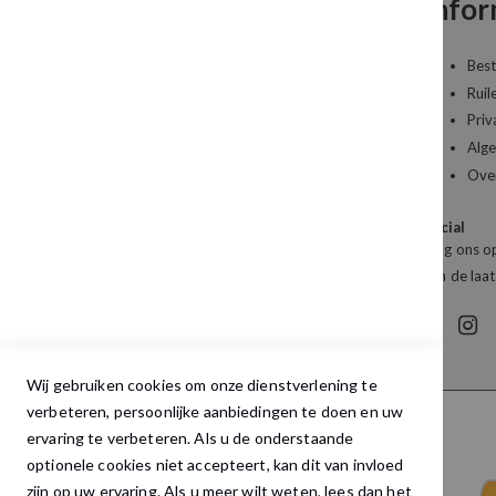
Neem contact op
Infor
Een vraag over uw bestelling of een artikel dat
Best
u wilt bestellen?
Ruil
Priv
Kledingboetiek Studio 22
Alg
De Galerij 12a
Ove
4261 DG Wijk en Aalburg
Social
Mail:
info@studio22mode.nl
Volg ons op
Telefoon:
+31 (0) 416 693 487
van de laat
Wij gebruiken cookies om onze dienstverlening te
verbeteren, persoonlijke aanbiedingen te doen en uw
ervaring te verbeteren. Als u de onderstaande
optionele cookies niet accepteert, kan dit van invloed
zijn op uw ervaring. Als u meer wilt weten, lees dan het