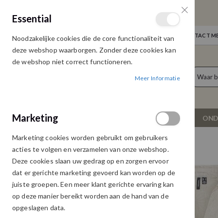
GRATIS VERZENDING
Essential
Door heel Nederland vanaf € 75,00
WELKOM
NIEUWS
INLOGGEN
NEEM CONTACT ME
Noodzakelijke cookies die de core functionaliteit van
Ga
deze webshop waarborgen. Zonder deze cookies kan
naar
de webshop niet correct functioneren.
de
producten
0
inhoud
Meer Informatie
Cart
Marketing
NIEUW
DAMESKLEDING
OND
Marketing cookies worden gebruikt om gebruikers
VERO MODA KANIE BLOUSE BIRCH
acties te volgen en verzamelen van onze webshop.
Ga
Ga
Deze cookies slaan uw gedrag op en zorgen ervoor
naar
naar
dat er gerichte marketing gevoerd kan worden op de
het
het
juiste groepen. Een meer klant gerichte ervaring kan
einde
begin
op deze manier bereikt worden aan de hand van de
van
van
opgeslagen data.
de
de