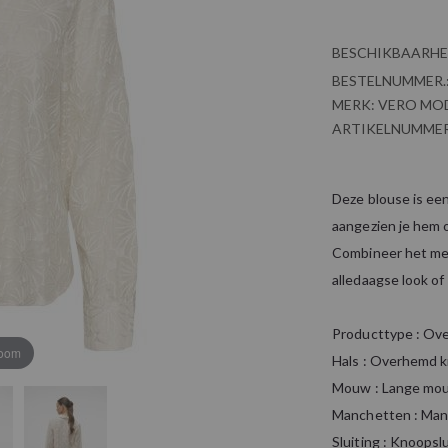
BESCHIKBAARHE
BESTELNUMMER.
MERK:
VERO MO
ARTIKELNUMMER
Deze blouse is een
aangezien je hem o
Combineer het met
alledaagse look o
Producttype : Ov
zoom
Hals : Overhemd k
Mouw : Lange mo
Manchetten : Man
Sluiting : Knoopsl