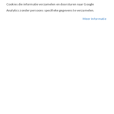
Cookies die informatie verzamelen en doorsturen naar Google
Analytics zonder persoons specifieke gegevens te verzamelen.
Meer Informatie
Tap to expand
Vero Moda Maya Shorts
Langoustino
€ 12,50
€ 24,99
S
M
L
XL
MAAT
IN WINKELWAGEN