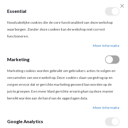
Essential
producten
0
Toggle
Cart
Noodzakelijke cookies die de core functionaliteit van deze webshop
Nav
waarborgen. Zonder deze cookies kan de webshop niet correct
functioneren.
VERO MODA MAYA SHORTS LANGOUSTINO
Ga
Ga
Meer Informatie
naar
naar
het
het
Marketing
einde
begin
van
van
Marketing cookies worden gebruikt om gebruikers acties te volgen en
de
de
afbeeldingen-
afbeeldingen-
verzamelen van onze webshop. Deze cookies slaan uw gedrag op en
gallerij
gallerij
zorgen ervoor dat er gerichte marketing gevoerd kan worden op de
juiste groepen. Een meer klant gerichte ervaring kan op deze manier
bereikt worden aan de hand van de opgeslagen data.
Meer Informatie
Google Analytics