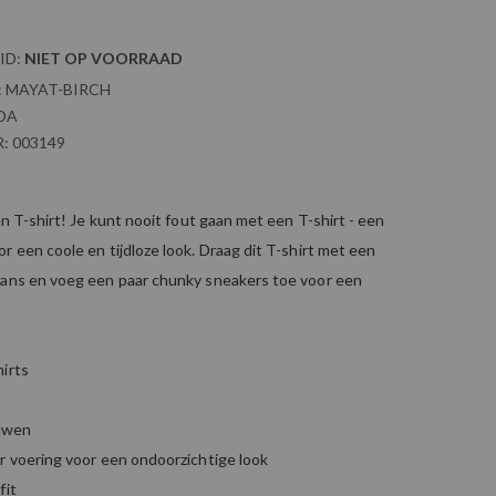
ID:
NIET OP VOORRAAD
:
MAYAT-BIRCH
DA
:
003149
een T-shirt! Je kunt nooit fout gaan met een T-shirt - een
r een coole en tijdloze look. Draag dit T-shirt met een
eans en voeg een paar chunky sneakers toe voor een
hirts
uwen
r voering voor een ondoorzichtige look
fit