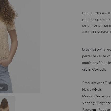
BESCHIKBAARHE
BESTELNUMMER.
MERK:
VERO MO
ARTIKELNUMMER
Draag bij twijfel 
perfecte keuze voo
mooie boyfriend j
urban city look.
Producttype : T-s
zoom
Hals : V-Hals
Mouw : Korte mo
Voering : Polyeste
Pasvorm : Regular 