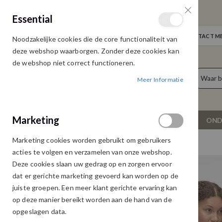
GRATIS VERZENDING
Essential
Door heel Nederland vanaf € 75,00
WELKOM
NIEUWS
INLOGGEN
NEEM CONTACT ME
Noodzakelijke cookies die de core functionaliteit van
Ga
deze webshop waarborgen. Zonder deze cookies kan
naar
de webshop niet correct functioneren.
de
producten
0
inhoud
Meer Informatie
Cart
Marketing
NIEUW
DAMESKLEDING
OND
Marketing cookies worden gebruikt om gebruikers
VERO MODA MAYA TOP BIRCH
acties te volgen en verzamelen van onze webshop.
Ga
Ga
Deze cookies slaan uw gedrag op en zorgen ervoor
naar
naar
dat er gerichte marketing gevoerd kan worden op de
het
het
juiste groepen. Een meer klant gerichte ervaring kan
einde
begin
op deze manier bereikt worden aan de hand van de
van
van
opgeslagen data.
de
de