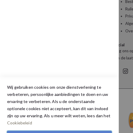
Een vraag over uw bestelling of een artikel dat
Best
u wilt bestellen?
Ruil
Priv
Kledingboetiek Studio 22
Alg
De Galerij 12a
Ove
4261 DG Wijk en Aalburg
Social
Mail:
info@studio22mode.nl
Volg ons op
Telefoon:
+31 (0) 416 693 487
van de laat
Wij gebruiken cookies om onze dienstverlening te
verbeteren, persoonlijke aanbiedingen te doen en uw
ervaring te verbeteren. Als u de onderstaande
optionele cookies niet accepteert, kan dit van invloed
zijn op uw ervaring. Als u meer wilt weten, lees dan het
Cookiebeleid