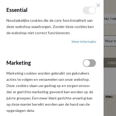
GRATIS VERZENDING
Essential
Door heel Nederland vanaf € 75,00
WELKOM
NIEUWS
INLOGGEN
NEEM CONTACT ME
Noodzakelijke cookies die de core functionaliteit van
Ga
deze webshop waarborgen. Zonder deze cookies kan
naar
de webshop niet correct functioneren.
de
producten
0
inhoud
Meer Informatie
Cart
Marketing
NIEUW
DAMESKLEDING
OND
Marketing cookies worden gebruikt om gebruikers
VERO MODA SISSE PANTALON OATMEAL
acties te volgen en verzamelen van onze webshop.
Ga
Ga
Deze cookies slaan uw gedrag op en zorgen ervoor
naar
naar
dat er gerichte marketing gevoerd kan worden op de
het
het
juiste groepen. Een meer klant gerichte ervaring kan
einde
begin
op deze manier bereikt worden aan de hand van de
van
van
opgeslagen data.
de
de