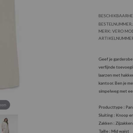
BESCHIKBAARHE
BESTELNUMMER.
MERK:
VERO MO
ARTIKELNUMMER
Geef je garderobe 
verfijnde toevoeg
laarzen met hakken
kantoor. Ben je me
simpelweg met een
zoom
Producttype : Pan
Sluiting : Knoop en
Zakken : Zijzakken
Taille : Mid waist