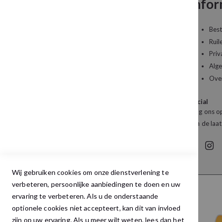
Neem contact op
Infor
Een vraag over uw bestelling of een artikel dat
Best
u wilt bestellen?
Ruil
Priv
Kledingboetiek Studio 22
Alg
De Galerij 12a
Ove
4261 DG Wijk en Aalburg
Social
Mail:
info@studio22mode.nl
Volg ons op
Telefoon:
+31 (0) 416 693 487
van de laat
Wij gebruiken cookies om onze dienstverlening te
verbeteren, persoonlijke aanbiedingen te doen en uw
ervaring te verbeteren. Als u de onderstaande
optionele cookies niet accepteert, kan dit van invloed
zijn op uw ervaring. Als u meer wilt weten, lees dan het