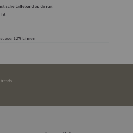
astische tailleband op de rug
fit
iscose, 12% Linnen
e trends