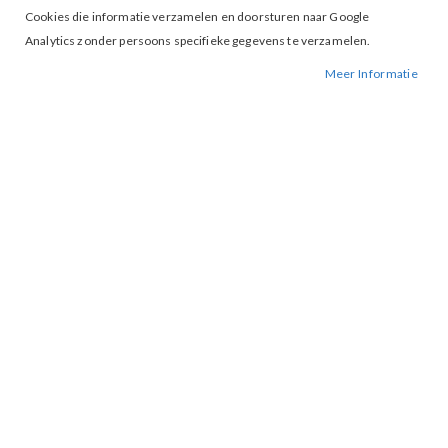
Cookies die informatie verzamelen en doorsturen naar Google
Analytics zonder persoons specifieke gegevens te verzamelen.
Meer Informatie
Tap to expand
Trui Tuli v-neck glitter Savanah
tan light gold
BESCHIKBAARHEID:
NIET OP VOORRAAD