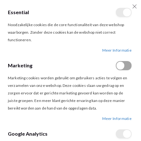
Essential
producten
0
Toggle
Cart
Noodzakelijke cookies die de core functionaliteit van deze webshop
Nav
waarborgen. Zonder deze cookies kan de webshop niet correct
functioneren.
TRUI TULI V-NECK GLITTER SAVANAH TAN LIGHT GOLD
Ga
Ga
Meer Informatie
naar
naar
het
het
Marketing
einde
begin
van
van
Marketing cookies worden gebruikt om gebruikers acties te volgen en
de
de
afbeeldingen-
afbeeldingen-
verzamelen van onze webshop. Deze cookies slaan uw gedrag op en
gallerij
gallerij
zorgen ervoor dat er gerichte marketing gevoerd kan worden op de
juiste groepen. Een meer klant gerichte ervaring kan op deze manier
bereikt worden aan de hand van de opgeslagen data.
Meer Informatie
Google Analytics