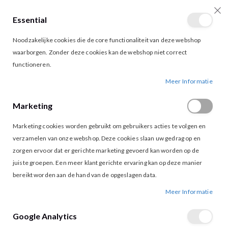
Essential
producten
0
Toggle
Cart
Noodzakelijke cookies die de core functionaliteit van deze webshop
Nav
waarborgen. Zonder deze cookies kan de webshop niet correct
functioneren.
VILA CLUA WIDE PANTS VINTAGE INDIGO
Ga
Ga
Meer Informatie
naar
naar
het
het
Marketing
einde
begin
van
van
Marketing cookies worden gebruikt om gebruikers acties te volgen en
de
de
afbeeldingen-
afbeeldingen-
verzamelen van onze webshop. Deze cookies slaan uw gedrag op en
gallerij
gallerij
zorgen ervoor dat er gerichte marketing gevoerd kan worden op de
juiste groepen. Een meer klant gerichte ervaring kan op deze manier
bereikt worden aan de hand van de opgeslagen data.
Meer Informatie
Google Analytics