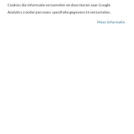
Cookies die informatie verzamelen en doorsturen naar Google
Analytics zonder persoons specifieke gegevens te verzamelen.
Meer Informatie
Tap to expand
Vila Clua Wide Pants Vintage
Indigo
BESCHIKBAARHEID:
NIET OP VOORRAAD