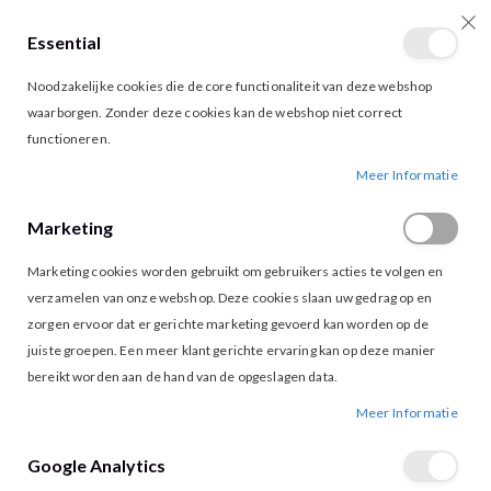
Essential
producten
0
Toggle
Cart
Noodzakelijke cookies die de core functionaliteit van deze webshop
Nav
waarborgen. Zonder deze cookies kan de webshop niet correct
functioneren.
VILA ELLETTE SATIN TOP FIJI FLOWER
Ga
Ga
Meer Informatie
naar
naar
het
het
Marketing
einde
begin
van
van
Marketing cookies worden gebruikt om gebruikers acties te volgen en
de
de
afbeeldingen-
afbeeldingen-
verzamelen van onze webshop. Deze cookies slaan uw gedrag op en
gallerij
gallerij
zorgen ervoor dat er gerichte marketing gevoerd kan worden op de
juiste groepen. Een meer klant gerichte ervaring kan op deze manier
bereikt worden aan de hand van de opgeslagen data.
Meer Informatie
Google Analytics