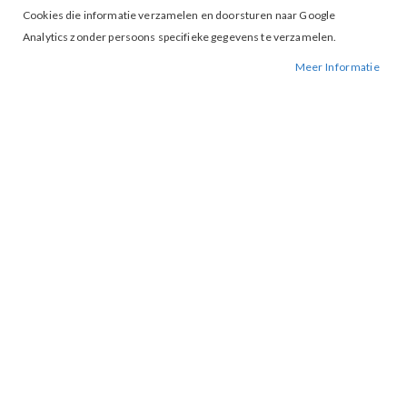
Cookies die informatie verzamelen en doorsturen naar Google
Analytics zonder persoons specifieke gegevens te verzamelen.
Meer Informatie
Tap to expand
Vila Ellette Satin Top Fiji Flower
€ 26,99
34
36
38
40
42
44
MAAT