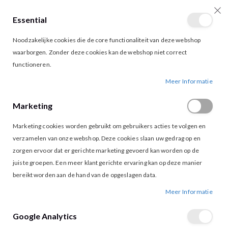
Essential
producten
0
Toggle
Cart
Noodzakelijke cookies die de core functionaliteit van deze webshop
Nav
waarborgen. Zonder deze cookies kan de webshop niet correct
functioneren.
VILA FALL TOP HIBISCUS
Ga
Ga
Meer Informatie
naar
naar
het
het
Marketing
einde
begin
van
van
Marketing cookies worden gebruikt om gebruikers acties te volgen en
de
de
afbeeldingen-
afbeeldingen-
verzamelen van onze webshop. Deze cookies slaan uw gedrag op en
gallerij
gallerij
zorgen ervoor dat er gerichte marketing gevoerd kan worden op de
juiste groepen. Een meer klant gerichte ervaring kan op deze manier
bereikt worden aan de hand van de opgeslagen data.
Meer Informatie
Google Analytics