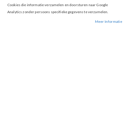
Cookies die informatie verzamelen en doorsturen naar Google
Analytics zonder persoons specifieke gegevens te verzamelen.
Meer Informatie
Tap to expand
Vila Fall Top Hibiscus
BESCHIKBAARHEID:
NIET OP VOORRAAD
BESTELNUMMER.:
FALL-HIBISCUS