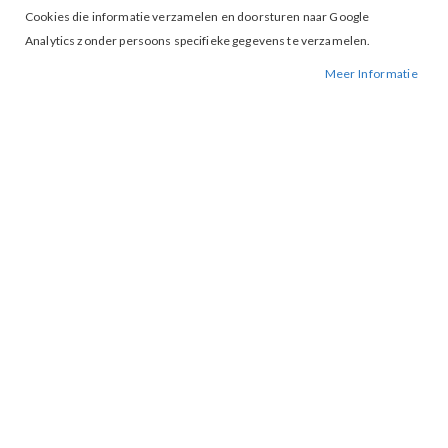
Cookies die informatie verzamelen en doorsturen naar Google
Analytics zonder persoons specifieke gegevens te verzamelen.
Meer Informatie
Tap to expand
VIla Faye Knit top Cement
BESCHIKBAARHEID:
NIET OP VOORRAAD
BESTELNUMMER.:
FAYE-CEMENT