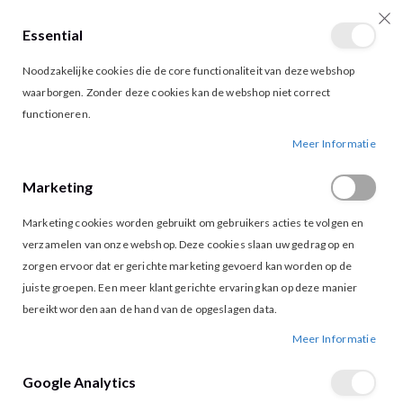
Essential
producten
0
Toggle
Cart
Noodzakelijke cookies die de core functionaliteit van deze webshop
Nav
waarborgen. Zonder deze cookies kan de webshop niet correct
functioneren.
VILA FAYE KNIT TOP CEMENT
Ga
Ga
Meer Informatie
naar
naar
het
het
Marketing
einde
begin
van
van
Marketing cookies worden gebruikt om gebruikers acties te volgen en
de
de
afbeeldingen-
afbeeldingen-
verzamelen van onze webshop. Deze cookies slaan uw gedrag op en
gallerij
gallerij
zorgen ervoor dat er gerichte marketing gevoerd kan worden op de
juiste groepen. Een meer klant gerichte ervaring kan op deze manier
bereikt worden aan de hand van de opgeslagen data.
Meer Informatie
Google Analytics