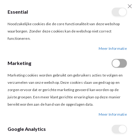
Essential
producten
0
Toggle
Cart
Noodzakelijke cookies die de core functionaliteit van deze webshop
Nav
waarborgen. Zonder deze cookies kan de webshop niet correct
functioneren.
VILA ISABELLE BLAZER JAQUARD
Ga
Ga
Meer Informatie
naar
naar
het
het
Marketing
einde
begin
van
van
Marketing cookies worden gebruikt om gebruikers acties te volgen en
de
de
afbeeldingen-
afbeeldingen-
verzamelen van onze webshop. Deze cookies slaan uw gedrag op en
gallerij
gallerij
zorgen ervoor dat er gerichte marketing gevoerd kan worden op de
juiste groepen. Een meer klant gerichte ervaring kan op deze manier
bereikt worden aan de hand van de opgeslagen data.
Meer Informatie
Google Analytics