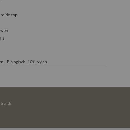
reide top
uwen
fit
n - Biologisch, 10% Nylon
e trends