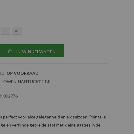
L
XL
IN WINKELWAGEN
ID:
OP VOORRAAD
:
LOWEN-NANTUCKET BR
:
002776
is perfect voor elke gelegenheid en elk seizoen. Pointelle
tige en verfijnde gebreide stof met kleine gaatjes in de
.