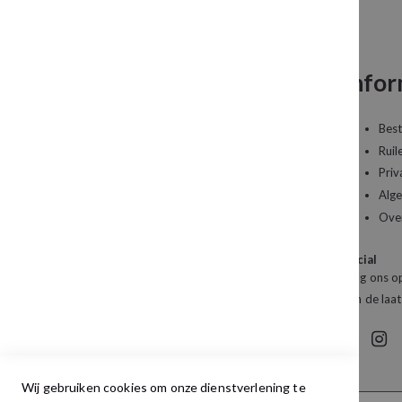
Neem contact op
Infor
Een vraag over uw bestelling of een artikel dat
Best
u wilt bestellen?
Ruil
Priv
Kledingboetiek Studio 22
Alg
De Galerij 12a
Ove
4261 DG Wijk en Aalburg
Social
Mail:
info@studio22mode.nl
Volg ons op
Telefoon:
+31 (0) 416 693 487
van de laat
Wij gebruiken cookies om onze dienstverlening te