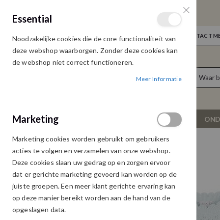
GRATIS VERZENDING
Essential
Door heel Nederland vanaf € 75,00
WELKOM
NIEUWS
INLOGGEN
NEEM CONTACT ME
Noodzakelijke cookies die de core functionaliteit van
Ga
deze webshop waarborgen. Zonder deze cookies kan
naar
de webshop niet correct functioneren.
de
producten
0
inhoud
Meer Informatie
Cart
Marketing
NIEUW
DAMESKLEDING
OND
Marketing cookies worden gebruikt om gebruikers
VILA LOWEN TOP NANTUCKET BREEZE
acties te volgen en verzamelen van onze webshop.
Ga
Ga
Deze cookies slaan uw gedrag op en zorgen ervoor
naar
naar
dat er gerichte marketing gevoerd kan worden op de
het
het
juiste groepen. Een meer klant gerichte ervaring kan
einde
begin
op deze manier bereikt worden aan de hand van de
van
van
opgeslagen data.
de
de