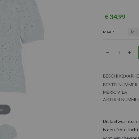
€ 34,99
M
MAAT
BESCHIKBAARHE
BESTELNUMMER.
MERK:
VILA
ARTIKELNUMMER
zoom
Dit knitwear item 
is een lichte, luch
vorm van chevrons