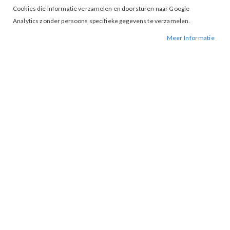
Cookies die informatie verzamelen en doorsturen naar Google
Analytics zonder persoons specifieke gegevens te verzamelen.
Meer Informatie
Tap to expand
Vila Merinda Cardigan Birch
BESCHIKBAARHEID:
NIET OP VOORRAAD
BESTELNUMMER.:
MERINDA-BIRCH