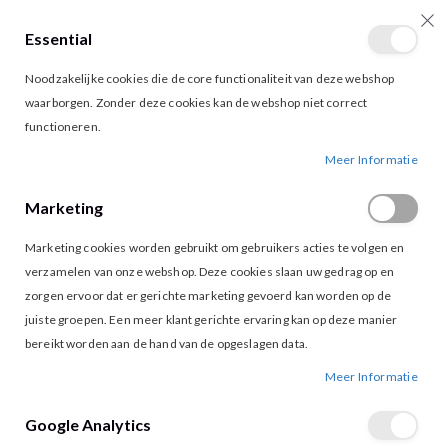
Essential
producten
0
Toggle
Cart
Noodzakelijke cookies die de core functionaliteit van deze webshop
Nav
waarborgen. Zonder deze cookies kan de webshop niet correct
functioneren.
VILA MERINDA CARDIGAN BIRCH
Ga
Ga
Meer Informatie
naar
naar
het
het
Marketing
einde
begin
van
van
Marketing cookies worden gebruikt om gebruikers acties te volgen en
de
de
afbeeldingen-
afbeeldingen-
verzamelen van onze webshop. Deze cookies slaan uw gedrag op en
gallerij
gallerij
zorgen ervoor dat er gerichte marketing gevoerd kan worden op de
juiste groepen. Een meer klant gerichte ervaring kan op deze manier
bereikt worden aan de hand van de opgeslagen data.
Meer Informatie
Google Analytics