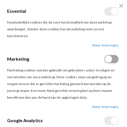
Essential
producten
0
Toggle
Cart
Noodzakelijke cookies die de core functionaliteit van deze webshop
Nav
waarborgen. Zonder deze cookies kan de webshop niet correct
functioneren.
VILA RENKA SHIRT NAVY BLAZER
Ga
Ga
Meer Informatie
naar
naar
het
het
Marketing
einde
begin
van
van
Marketing cookies worden gebruikt om gebruikers acties te volgen en
de
de
afbeeldingen-
afbeeldingen-
verzamelen van onze webshop. Deze cookies slaan uw gedrag op en
gallerij
gallerij
zorgen ervoor dat er gerichte marketing gevoerd kan worden op de
juiste groepen. Een meer klant gerichte ervaring kan op deze manier
bereikt worden aan de hand van de opgeslagen data.
Meer Informatie
Google Analytics