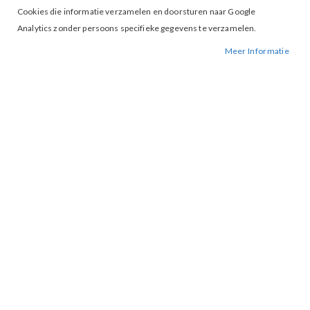
Cookies die informatie verzamelen en doorsturen naar Google
Analytics zonder persoons specifieke gegevens te verzamelen.
Meer Informatie
Tap to expand
Vila Renka Shirt Navy Blazer
€ 34,99
XS
S
M
MAAT
IN WINKELWAGEN
BESCHIKBAARHEID:
OP VOORRAAD
BESTELNUMMER.:
RENKA-NAVY BLAZER
MERK:
VILA
ARTIKELNUMMER:
003513