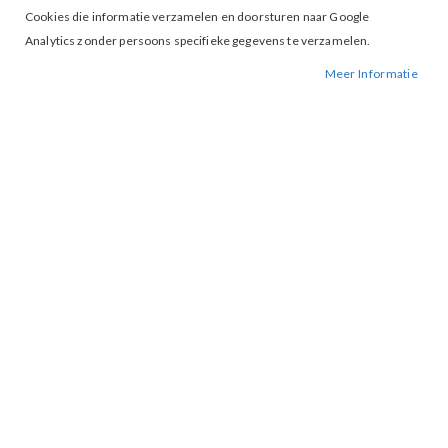
Cookies die informatie verzamelen en doorsturen naar Google
Analytics zonder persoons specifieke gegevens te verzamelen.
Meer Informatie
Tap to expand
Vila Sandy Sweat Birch
BESCHIKBAARHEID:
NIET OP VOORRAAD
BESTELNUMMER.:
SANDY-BIRCH