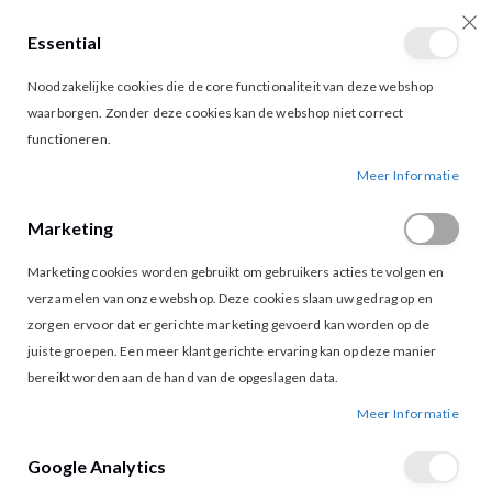
Essential
producten
0
Toggle
Cart
Noodzakelijke cookies die de core functionaliteit van deze webshop
Nav
waarborgen. Zonder deze cookies kan de webshop niet correct
functioneren.
VILA SANDY SWEAT BIRCH
Ga
Ga
Meer Informatie
naar
naar
het
het
Marketing
einde
begin
van
van
Marketing cookies worden gebruikt om gebruikers acties te volgen en
de
de
afbeeldingen-
afbeeldingen-
verzamelen van onze webshop. Deze cookies slaan uw gedrag op en
gallerij
gallerij
zorgen ervoor dat er gerichte marketing gevoerd kan worden op de
juiste groepen. Een meer klant gerichte ervaring kan op deze manier
bereikt worden aan de hand van de opgeslagen data.
Meer Informatie
Google Analytics