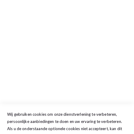
Retour aanmelden
Openingstijden
Maandag
13:00 - 17:30
Dinsdag
09:00 - 17:30
Woensdag
09:00 - 17:30
Donderdag
09:00 - 17:30
Vrijdag
09:00 - 20:00
Zaterdag
09:30 - 17:00
Zondag
GESLOTEN
Wij gebruiken cookies om onze dienstverlening te verbeteren,
persoonlijke aanbiedingen te doen en uw ervaring te verbeteren.
Als u de onderstaande optionele cookies niet accepteert, kan dit