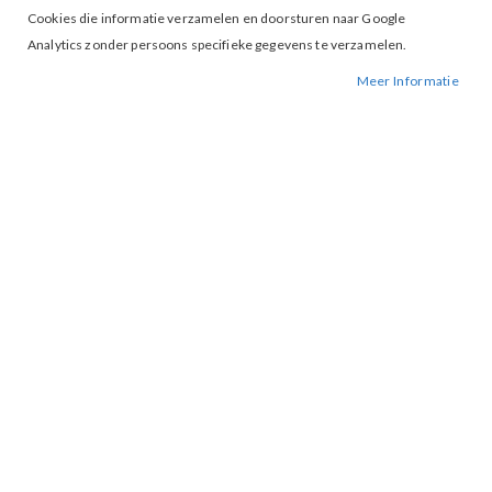
Cookies die informatie verzamelen en doorsturen naar Google
Analytics zonder persoons specifieke gegevens te verzamelen.
Meer Informatie
Tap to expand
Vila Sibiria Jacket Black
€ 49,99
34
36
38
MAAT