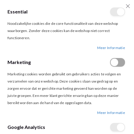
Essential
producten
0
Toggle
Cart
Noodzakelijke cookies die de core functionaliteit van deze webshop
Nav
waarborgen. Zonder deze cookies kan de webshop niet correct
functioneren.
VILA SIBIRIA JACKET BLACK
Ga
Ga
Meer Informatie
naar
naar
het
het
Marketing
einde
begin
van
van
Marketing cookies worden gebruikt om gebruikers acties te volgen en
de
de
afbeeldingen-
afbeeldingen-
verzamelen van onze webshop. Deze cookies slaan uw gedrag op en
gallerij
gallerij
zorgen ervoor dat er gerichte marketing gevoerd kan worden op de
juiste groepen. Een meer klant gerichte ervaring kan op deze manier
bereikt worden aan de hand van de opgeslagen data.
Meer Informatie
Google Analytics