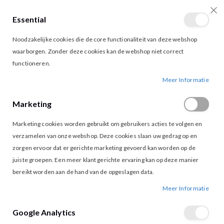
Essential
producten
0
Toggle
Cart
Noodzakelijke cookies die de core functionaliteit van deze webshop
Nav
waarborgen. Zonder deze cookies kan de webshop niet correct
functioneren.
VILA VIELLETTE SATIN TOP COFFEEE BEAN
Ga
Ga
Meer Informatie
naar
naar
het
het
Marketing
einde
begin
van
van
Marketing cookies worden gebruikt om gebruikers acties te volgen en
de
de
afbeeldingen-
afbeeldingen-
verzamelen van onze webshop. Deze cookies slaan uw gedrag op en
gallerij
gallerij
zorgen ervoor dat er gerichte marketing gevoerd kan worden op de
juiste groepen. Een meer klant gerichte ervaring kan op deze manier
bereikt worden aan de hand van de opgeslagen data.
Meer Informatie
Google Analytics