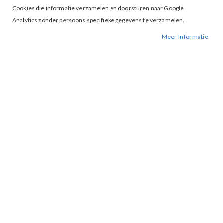
Cookies die informatie verzamelen en doorsturen naar Google
Analytics zonder persoons specifieke gegevens te verzamelen.
Meer Informatie
Tap to expand
Vila ViEllette Satin Top Coffeee
Bean
€ 34,99