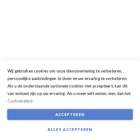
Donderdag
09:00 - 17:30
Vrijdag
09:00 - 20:00
Zaterdag
09:30 - 17:00
Zondag
GESLOTEN
Wij gebruiken cookies om onze dienstverlening te verbeteren,
persoonlijke aanbiedingen te doen en uw ervaring te verbeteren.
Als u de onderstaande optionele cookies niet accepteert, kan dit
van invloed zijn op uw ervaring. Als u meer wilt weten, lees dan het
Cookiebeleid
ACCEPTEREN
ALLES ACCEPTEREN
© Studio22 2024. All Rights Reserved | Ontwikkeld door:
R2retail solutions