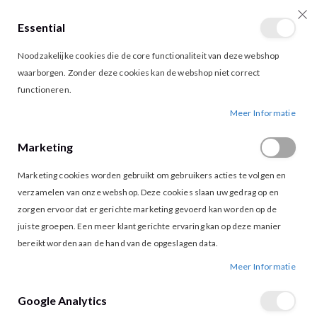
Essential
producten
0
Toggle
Cart
Noodzakelijke cookies die de core functionaliteit van deze webshop
Nav
waarborgen. Zonder deze cookies kan de webshop niet correct
functioneren.
VRIENDINNENAVOND
Meer Informatie
Vriendinnenavond
Marketing
Marketing cookies worden gebruikt om gebruikers acties te volgen en
verzamelen van onze webshop. Deze cookies slaan uw gedrag op en
zorgen ervoor dat er gerichte marketing gevoerd kan worden op de
juiste groepen. Een meer klant gerichte ervaring kan op deze manier
bereikt worden aan de hand van de opgeslagen data.
Meer Informatie
Google Analytics