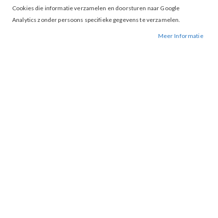
Cookies die informatie verzamelen en doorsturen naar Google
Analytics zonder persoons specifieke gegevens te verzamelen.
Meer Informatie
Studio 22 biedt een unieke ervaring voor een
vriendinnenavond waar gezelligheid en mode samenkomen.
Stel je voor: een exclusieve avond waar jij en minimaal drie
vriendinnen de winkel voor jezelf hebben, omringd door de
nieuwste trends en stijlen. Terwijl jullie genieten van persoonlijk
stijladvies, kunnen jullie ontspannen met een lekker drankje en
hapje, waardoor het shoppen nog aangenamer wordt. Het is de
perfecte gelegenheid om samen te komen, te lachen, en de
banden te versterken, terwijl jullie je garderobe verrijken met
nieuwe aanwinsten die perfect bij jullie passen.