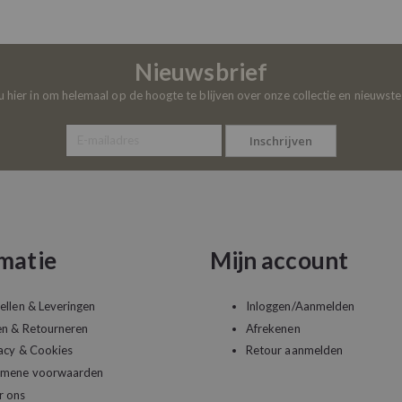
Nieuwsbrief
 u hier in om helemaal op de hoogte te blijven over onze collectie en nieuwst
Inschrijven
matie
Mijn account
ellen & Leveringen
Inloggen/Aanmelden
en & Retourneren
Afrekenen
acy & Cookies
Retour aanmelden
emene voorwaarden
r ons