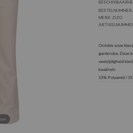
BESCHIKBAARHE
BESTELNUMMER.
MERK:
ZIZO
ARTIKELNUMMER
Ontdek onze klassi
garderobe. Deze br
veelzijdigheid bi
kwaliteit:
53% Polyamid / 3
zoom