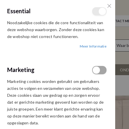
GRATIS VERZENDING
Essential
Door heel Nederland vanaf € 75,00
WELKOM
NIEUWS
INLOGGEN
NEEM CONTACT ME
Noodzakelijke cookies die de core functionaliteit van
Ga
deze webshop waarborgen. Zonder deze cookies kan
naar
de webshop niet correct functioneren.
de
producten
0
inhoud
Meer Informatie
Cart
Marketing
NIEUW
DAMESKLEDING
OND
Marketing cookies worden gebruikt om gebruikers
PANTALON CIZZY SAND
acties te volgen en verzamelen van onze webshop.
Ga
Ga
Deze cookies slaan uw gedrag op en zorgen ervoor
naar
naar
dat er gerichte marketing gevoerd kan worden op de
het
het
juiste groepen. Een meer klant gerichte ervaring kan
einde
begin
op deze manier bereikt worden aan de hand van de
van
van
opgeslagen data.
de
de