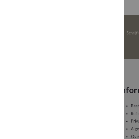
Schrijf
Neem contact op
Infor
Een vraag over uw bestelling of een artikel dat
Best
u wilt bestellen?
Ruil
Priv
Kledingboetiek Studio 22
Alg
De Galerij 12a
Ove