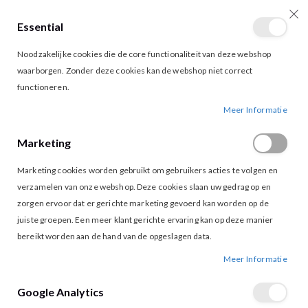
Essential
producten
0
Toggle
Cart
Noodzakelijke cookies die de core functionaliteit van deze webshop
Nav
waarborgen. Zonder deze cookies kan de webshop niet correct
functioneren.
ZIZO PANTALON NOAH ROOD
Ga
Ga
Meer Informatie
naar
naar
het
het
Marketing
einde
begin
van
van
Marketing cookies worden gebruikt om gebruikers acties te volgen en
de
de
afbeeldingen-
afbeeldingen-
verzamelen van onze webshop. Deze cookies slaan uw gedrag op en
gallerij
gallerij
zorgen ervoor dat er gerichte marketing gevoerd kan worden op de
juiste groepen. Een meer klant gerichte ervaring kan op deze manier
bereikt worden aan de hand van de opgeslagen data.
Meer Informatie
Google Analytics