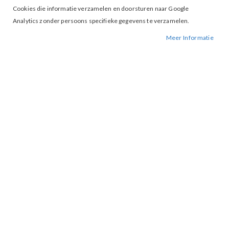
Cookies die informatie verzamelen en doorsturen naar Google
Analytics zonder persoons specifieke gegevens te verzamelen.
Meer Informatie
Tap to expand
Zizo Pantalon Noah Rood
BESCHIKBAARHEID:
NIET OP VOORRAAD
BESTELNUMMER.:
NOAH-ROOD
MERK:
ZIZO
ARTIKELNUMMER:
000273