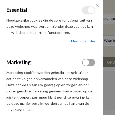
GRATIS VERZENDING
Essential
Door heel Nederland vanaf € 75,00
WELKOM
NIEUWS
INLOGGEN
NEEM CONTACT ME
Noodzakelijke cookies die de core functionaliteit van
Ga
deze webshop waarborgen. Zonder deze cookies kan
naar
de webshop niet correct functioneren.
de
producten
0
inhoud
Meer Informatie
Cart
Marketing
NIEUW
DAMESKLEDING
OND
Marketing cookies worden gebruikt om gebruikers
acties te volgen en verzamelen van onze webshop.
Deze cookies slaan uw gedrag op en zorgen ervoor
dat er gerichte marketing gevoerd kan worden op de
juiste groepen. Een meer klant gerichte ervaring kan
op deze manier bereikt worden aan de hand van de
opgeslagen data.