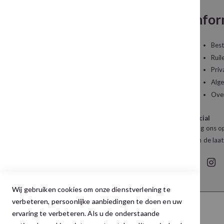
Neem contact op
Infor
Een vraag over uw bestelling of een artikel dat
Best
u wilt bestellen?
Ruil
Priv
Kledingboetiek Studio 22
Alg
De Galerij 12a
Ove
4261 DG Wijk en Aalburg
Social
Mail:
info@studio22mode.nl
Volg ons op
Telefoon:
+31 (0) 416 693 487
van de laat
Wij gebruiken cookies om onze dienstverlening te
verbeteren, persoonlijke aanbiedingen te doen en uw
ervaring te verbeteren. Als u de onderstaande