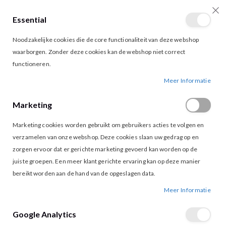
Essential
producten
0
Toggle
Cart
Noodzakelijke cookies die de core functionaliteit van deze webshop
Nav
waarborgen. Zonder deze cookies kan de webshop niet correct
functioneren.
Meer Informatie
Customer Login
Marketing
Marketing cookies worden gebruikt om gebruikers acties te volgen en
verzamelen van onze webshop. Deze cookies slaan uw gedrag op en
Geregistreerde klanten
zorgen ervoor dat er gerichte marketing gevoerd kan worden op de
juiste groepen. Een meer klant gerichte ervaring kan op deze manier
Als u een account hebt, meld u dan aan met uw e-mailadres.
bereikt worden aan de hand van de opgeslagen data.
E-mail
Meer Informatie
Google Analytics