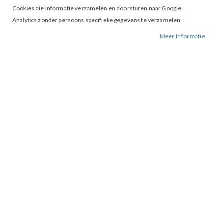
Wachtwoord
Cookies die informatie verzamelen en doorsturen naar Google
Analytics zonder persoons specifieke gegevens te verzamelen.
Meer Informatie
Wachtwoord vergeten?
INLOGGEN
ACCOUNT AANMAKEN