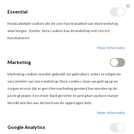
Essential
producten
0
Toggle
Cart
Noodzakelijke cookies die de core functionaliteit van deze webshop
Nav
waarborgen. Zonder deze cookies kan de webshop niet correct
functioneren.
Meer Informatie
Customer Login
Marketing
Marketing cookies worden gebruikt om gebruikers acties te volgen en
verzamelen van onze webshop. Deze cookies slaan uw gedrag op en
Geregistreerde klanten
zorgen ervoor dat er gerichte marketing gevoerd kan worden op de
juiste groepen. Een meer klant gerichte ervaring kan op deze manier
Als u een account hebt, meld u dan aan met uw e-mailadres.
bereikt worden aan de hand van de opgeslagen data.
E-mail
Meer Informatie
Google Analytics