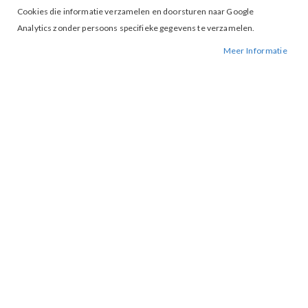
Wachtwoord
Cookies die informatie verzamelen en doorsturen naar Google
Analytics zonder persoons specifieke gegevens te verzamelen.
Meer Informatie
Wachtwoord vergeten?
INLOGGEN
ACCOUNT AANMAKEN