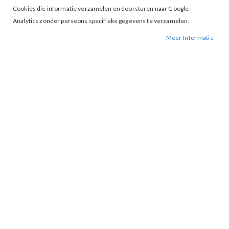
Wachtwoord
Cookies die informatie verzamelen en doorsturen naar Google
Analytics zonder persoons specifieke gegevens te verzamelen.
Meer Informatie
Wachtwoord vergeten?
INLOGGEN
ACCOUNT AANMAKEN