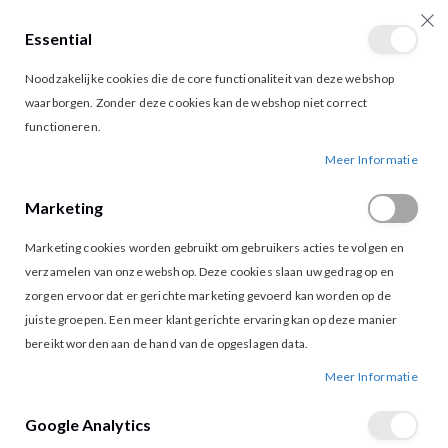
Essential
producten
0
Toggle
Cart
Noodzakelijke cookies die de core functionaliteit van deze webshop
Nav
waarborgen. Zonder deze cookies kan de webshop niet correct
functioneren.
Meer Informatie
Customer Login
Marketing
Marketing cookies worden gebruikt om gebruikers acties te volgen en
verzamelen van onze webshop. Deze cookies slaan uw gedrag op en
Geregistreerde klanten
zorgen ervoor dat er gerichte marketing gevoerd kan worden op de
juiste groepen. Een meer klant gerichte ervaring kan op deze manier
Als u een account hebt, meld u dan aan met uw e-mailadres.
bereikt worden aan de hand van de opgeslagen data.
E-mail
Meer Informatie
Google Analytics